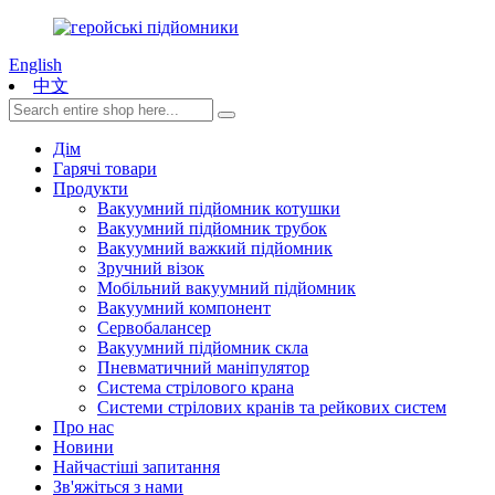
English
中文
Дім
Гарячі товари
Продукти
Вакуумний підйомник котушки
Вакуумний підйомник трубок
Вакуумний важкий підйомник
Зручний візок
Мобільний вакуумний підйомник
Вакуумний компонент
Сервобалансер
Вакуумний підйомник скла
Пневматичний маніпулятор
Система стрілового крана
Системи стрілових кранів та рейкових систем
Про нас
Новини
Найчастіші запитання
Зв'яжіться з нами