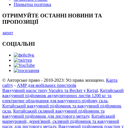
Приватна політика
ОТРИМУЙТЕ ОСТАННІ НОВИНИ ТА
ПРОПОЗИЦІЇ
запит
СОЦІАЛЬНІ
© Авторське право - 2010-2023: Усі права захищено.
Карта
сайту
-
AMP для мобільних пристроїв
Вакуумний насос типу Vaculex та Becker у Китаї
,
Китайський
вакуумний підйомник акумуляторних листів 1200 кг та
електричне обладнання для вакуумного підйому скла
,
Китайський вакуумний підйомник та вакуумний підйомник
скла
,
Китайський скляний вакуумний підйомник та
вакуумний підйомник для листового металу
,
Китайський
мармуровий, дерев'яний, скляний підйомник та вакуумний
насос для листового металу
,
Вакуумний підйомник пластин у