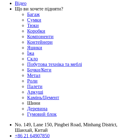
Відео
Що ви хочете підняти?
Багаж
Сумки
Тюки
Коробки
Компоненти
Контейнери
Ящики
Їжа
Скло
Побутова техніка та меблі
Бочки/Кеги
Метал
Роли
Палети
Аркуші
Камінь/Цемент
Шини
Деревина
Гумовий блок
No. 149, Lane 150, Pingbei Road, Minhang District,
Шанхай, Китай
+86 21 64907850