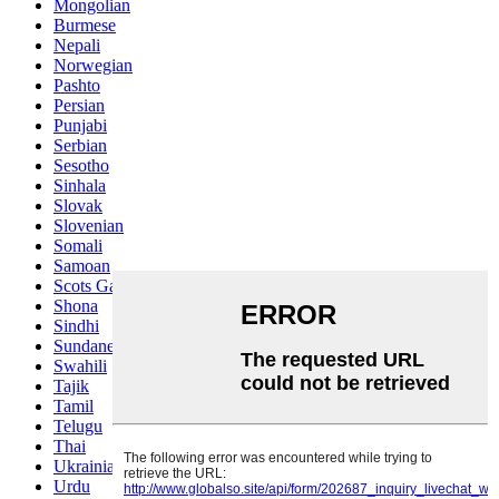
Mongolian
Burmese
Nepali
Norwegian
Pashto
Persian
Punjabi
Serbian
Sesotho
Sinhala
Slovak
Slovenian
Somali
Samoan
Scots Gaelic
Shona
Sindhi
Sundanese
Swahili
Tajik
Tamil
Telugu
Thai
Ukrainian
Urdu