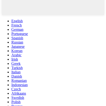
English
French
German
Portuguese
Spanish
Russian
Japanese
Korean
Arabic
Irish
Greek
Turkish
Italian
Danish
Romanian
Indonesian
Czech
Afrikaans
Swedish
Polish