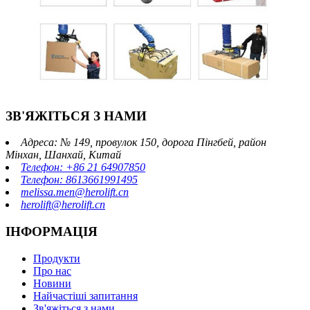
ЗВ'ЯЖІТЬСЯ З НАМИ
Адреса: № 149, провулок 150, дорога Пінгбей, район
Мінхан, Шанхай, Китай
Телефон: +86 21 64907850
Телефон: 8613661991495
melissa.men@herolift.cn
herolift@herolift.cn
ІНФОРМАЦІЯ
Продукти
Про нас
Новини
Найчастіші запитання
Зв'яжіться з нами