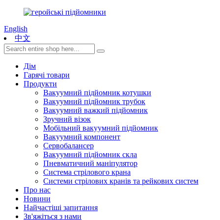
English
中文
Дім
Гарячі товари
Продукти
Вакуумний підйомник котушки
Вакуумний підйомник трубок
Вакуумний важкий підйомник
Зручний візок
Мобільний вакуумний підйомник
Вакуумний компонент
Сервобалансер
Вакуумний підйомник скла
Пневматичний маніпулятор
Система стрілового крана
Системи стрілових кранів та рейкових систем
Про нас
Новини
Найчастіші запитання
Зв'яжіться з нами