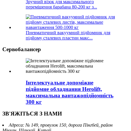
Зручний візок для максимального
переміщення барабана 80-200 кг з...
Пневматичний вакуумний підйомник для
підйому сталевих пластин макс...
Сервобалансер
Інтелектуальне допоміжне
підйомне обладнання Herolift,
максимальна вантажопідйомність
300 кг
ЗВ'ЯЖІТЬСЯ З НАМИ
Адреса: № 149, провулок 150, дорога Пінгбей, район
Мінхан, Шанхай, Китай