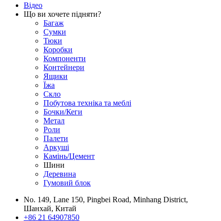
Відео
Що ви хочете підняти?
Багаж
Сумки
Тюки
Коробки
Компоненти
Контейнери
Ящики
Їжа
Скло
Побутова техніка та меблі
Бочки/Кеги
Метал
Роли
Палети
Аркуші
Камінь/Цемент
Шини
Деревина
Гумовий блок
No. 149, Lane 150, Pingbei Road, Minhang District,
Шанхай, Китай
+86 21 64907850