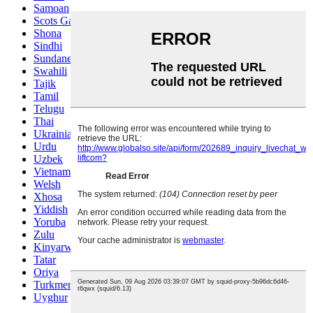
Samoan
Scots Gaelic
Shona
Sindhi
Sundanese
Swahili
Tajik
Tamil
Telugu
Thai
Ukrainian
Urdu
Uzbek
Vietnamese
Welsh
Xhosa
Yiddish
Yoruba
Zulu
Kinyarwanda
Tatar
Oriya
Turkmen
Uyghur