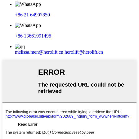
+86 21 64907850
+86 13661991495
melissa.men@herolift.cn
herolift@herolift.cn