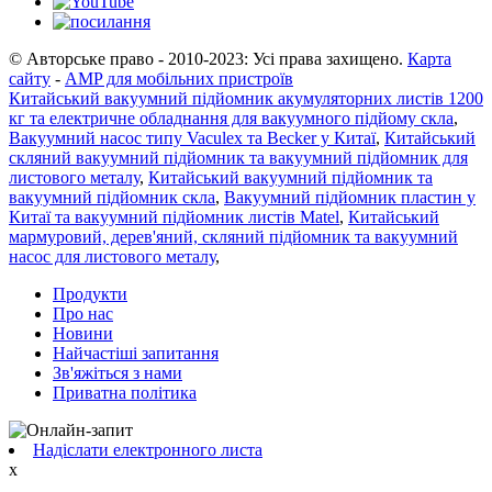
© Авторське право - 2010-2023: Усі права захищено.
Карта
сайту
-
AMP для мобільних пристроїв
Китайський вакуумний підйомник акумуляторних листів 1200
кг та електричне обладнання для вакуумного підйому скла
,
Вакуумний насос типу Vaculex та Becker у Китаї
,
Китайський
скляний вакуумний підйомник та вакуумний підйомник для
листового металу
,
Китайський вакуумний підйомник та
вакуумний підйомник скла
,
Вакуумний підйомник пластин у
Китаї та вакуумний підйомник листів Matel
,
Китайський
мармуровий, дерев'яний, скляний підйомник та вакуумний
насос для листового металу
,
Продукти
Про нас
Новини
Найчастіші запитання
Зв'яжіться з нами
Приватна політика
Надіслати електронного листа
x