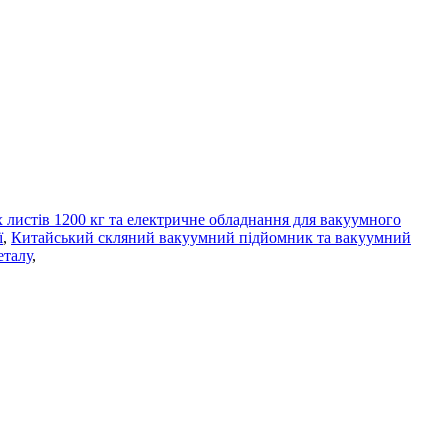
листів 1200 кг та електричне обладнання для вакуумного
ї
,
Китайський скляний вакуумний підйомник та вакуумний
еталу
,