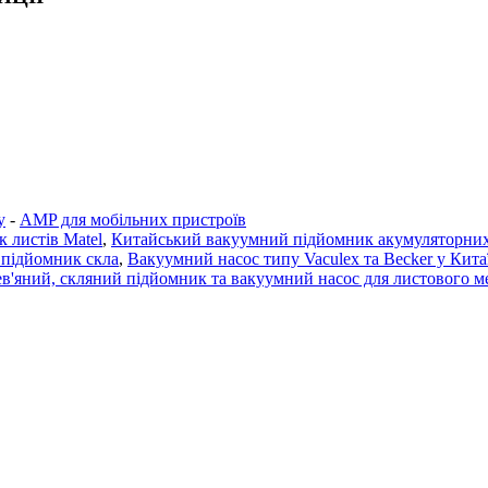
у
-
AMP для мобільних пристроїв
 листів Matel
,
Китайський вакуумний підйомник акумуляторних 
 підйомник скла
,
Вакуумний насос типу Vaculex та Becker у Кита
в'яний, скляний підйомник та вакуумний насос для листового м