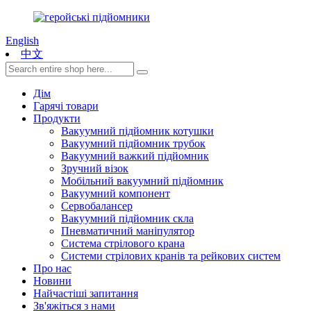
English
中文
Дім
Гарячі товари
Продукти
Вакуумний підйомник котушки
Вакуумний підйомник трубок
Вакуумний важкий підйомник
Зручний візок
Мобільний вакуумний підйомник
Вакуумний компонент
Сервобалансер
Вакуумний підйомник скла
Пневматичний маніпулятор
Система стрілового крана
Системи стрілових кранів та рейкових систем
Про нас
Новини
Найчастіші запитання
Зв'яжіться з нами