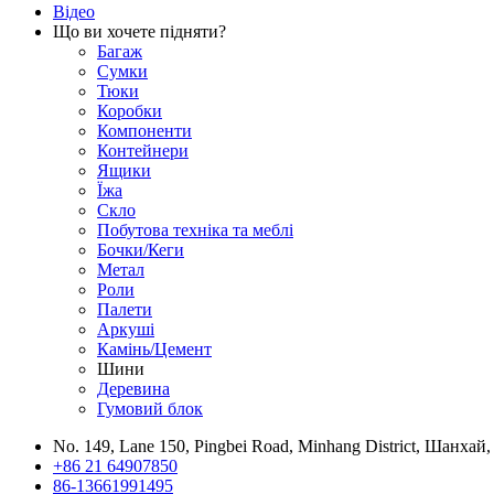
Відео
Що ви хочете підняти?
Багаж
Сумки
Тюки
Коробки
Компоненти
Контейнери
Ящики
Їжа
Скло
Побутова техніка та меблі
Бочки/Кеги
Метал
Роли
Палети
Аркуші
Камінь/Цемент
Шини
Деревина
Гумовий блок
No. 149, Lane 150, Pingbei Road, Minhang District, Шанхай
+86 21 64907850
86-13661991495