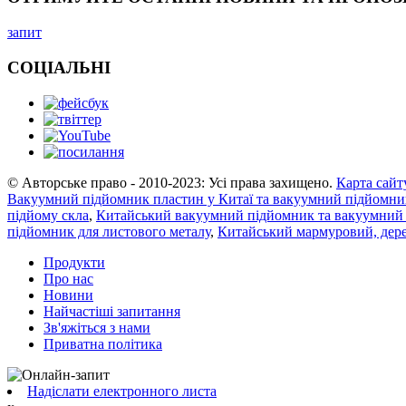
запит
СОЦІАЛЬНІ
© Авторське право - 2010-2023: Усі права захищено.
Карта сайт
Вакуумний підйомник пластин у Китаї та вакуумний підйомник
підйому скла
,
Китайський вакуумний підйомник та вакуумний
підйомник для листового металу
,
Китайський мармуровий, дере
Продукти
Про нас
Новини
Найчастіші запитання
Зв'яжіться з нами
Приватна політика
Надіслати електронного листа