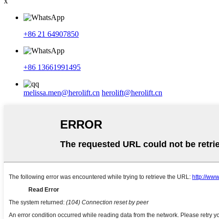
x
+86 21 64907850
+86 13661991495
melissa.men@herolift.cn
herolift@herolift.cn